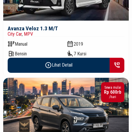
Avanza Veloz 1.3 M/T
City Car
,
MPV
auto_transmission
calendar_month
Manual
2019
local_gas_station
airline_seat_recline_extra
Bensin
7 Kursi
expand_circle_right
perm_phone_msg
Lihat Detail
Sewa mulai
Rp 600rb
/hari