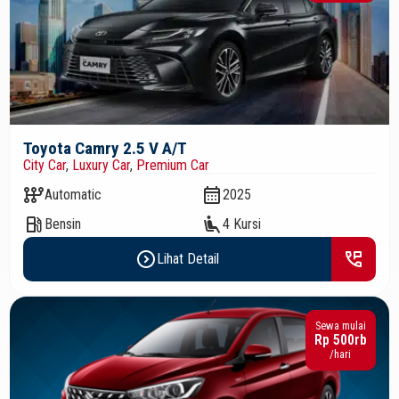
Toyota Camry 2.5 V A/T
City Car
,
Luxury Car
,
Premium Car
auto_transmission
calendar_month
Automatic
2025
local_gas_station
airline_seat_recline_extra
Bensin
4 Kursi
expand_circle_right
perm_phone_msg
Lihat Detail
Sewa mulai
Rp 500rb
/hari