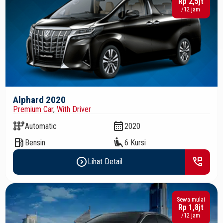
Rp 2,5jt
/12 jam
Alphard 2020
Premium Car
,
With Driver
auto_transmission
calendar_month
Automatic
2020
local_gas_station
airline_seat_recline_extra
Bensin
6 Kursi
expand_circle_right
perm_phone_msg
Lihat Detail
Sewa mulai
Rp 1,8jt
/12 jam