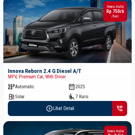
Sewa mulai
Rp 750rb
/hari
Innova Reborn 2.4 G Diesel A/T
MPV
,
Premium Car
,
With Driver
auto_transmission
calendar_month
Automatic
2025
local_gas_station
airline_seat_recline_extra
Solar
7 Kursi
expand_circle_right
perm_phone_msg
Lihat Detail
Sewa mulai