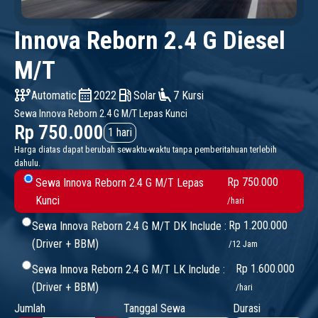
Innova Reborn 2.4 G Diesel
M/T
auto_transmission
calendar_month
local_gas_station
airline_seat_recline_extra
Automatic
2022
Solar
7 Kursi
Sewa Innova Reborn 2.4 G M/T Lepas Kunci
Rp 750.000
1 hari
Harga diatas dapat berubah sewaktu-waktu tanpa pemberitahuan terlebih
dahulu.
Rp 750.000
Sewa Innova Reborn 2.4 G M/T Lepas
Kunci
/hari
Rp 1.200.000
Sewa Innova Reborn 2.4 G M/T DK Include :
(Driver + BBM)
/12 Jam
Rp 1.600.000
Sewa Innova Reborn 2.4 G M/T LK Include :
(Driver + BBM)
/hari
Jumlah
Tanggal Sewa
Durasi