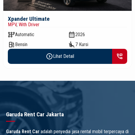
Xpander Ultimate
MPV
,
With Driver
auto_transmission
calendar_month
Automatic
2026
local_gas_station
airline_seat_recline_extra
Bensin
7 Kursi
expand_circle_right
perm_phone_msg
Lihat Detail
Garuda Rent Car Jakarta
Garuda Rent Car
adalah penyedia jasa rental mobil terpercaya di