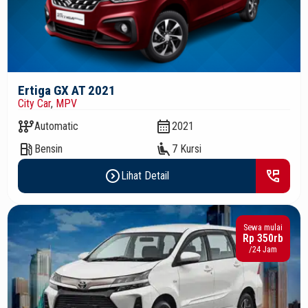
Ertiga GX AT 2021
City Car
,
MPV
auto_transmission
calendar_month
Automatic
2021
local_gas_station
airline_seat_recline_extra
Bensin
7 Kursi
expand_circle_right
perm_phone_msg
Lihat Detail
Sewa mulai
Rp 350rb
/24 Jam