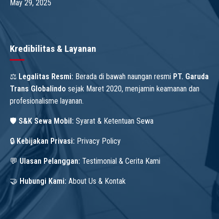
May 29, 2025
Kredibilitas & Layanan
⚖️
Legalitas Resmi:
Berada di bawah naungan resmi
PT. Garuda
Trans Globalindo
sejak Maret 2020, menjamin keamanan dan
profesionalisme layanan.
🛡️
S&K Sewa Mobil:
Syarat & Ketentuan Sewa
🔒
Kebijakan Privasi:
Privacy Policy
💬
Ulasan Pelanggan:
Testimonial & Cerita Kami
🤝
Hubungi Kami:
About Us & Kontak