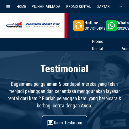
menu
expand_more
HOME
PILIHAN ARMADA
PROMO RENTAL
DAFTAR HARGA
Hotline
Whats
081513404048
081297
Promo
Rental
Pro
Rental
Rental Mobil
Mobil
Harg
Mobil
Terdekat &
Innova
Sew
Testimonial
Xpander
Terpercaya di
Zenix Q
Inno
Promo
Ultimate
Promo
Promo
Rental
,
Biaya
Jakarta
HEV
Rebo
Rental
,
Rental
,
Proses
Sewa
,
Nyaman
Rental
Rental
Pemesanan
,
Promo
Bagaimana pengalaman & pendapat mereka yang telah
Selatan –
Type
Jaka
Mobil
Mobil
Rental Mobil
Rental
untuk
Jakarta
Innova
Jakarta
menjadi pelanggan dan senantiasa menggunakan layanan
Penjemputan
Bulanan
Sela
Mudik &
rental dari kami? Biarlah pelanggan kami yang berbicara &
Cepat 24
2025
Garu
Liburan
berbagi cerita dengan Anda.
Jam
Garuda
Rent
Keluarga
Rent
Car
Car
chat
Kirim Testimoni