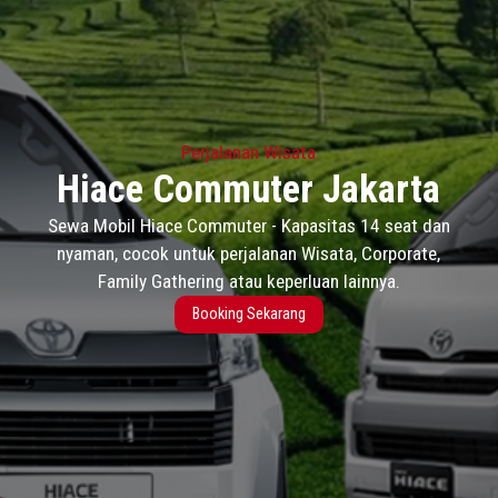
Perjalanan Wisata
Hiace Commuter Jakarta
Sewa Mobil Hiace Commuter - Kapasitas 14 seat dan
nyaman, cocok untuk perjalanan Wisata, Corporate,
Family Gathering atau keperluan lainnya.
Booking Sekarang