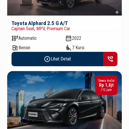
Toyota Alphard 2.5 G A/T
Captain Seat
,
MPV
,
Premium Car
auto_transmission
calendar_month
Automatic
2022
local_gas_station
airline_seat_recline_extra
Bensin
7 Kursi
expand_circle_right
perm_phone_msg
Lihat Detail
Sewa mulai
Rp 1,8jt
/12 jam