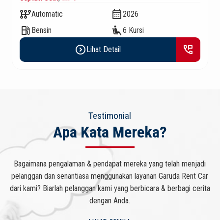
auto_transmission
calendar_month
Automatic
2026
local_gas_station
airline_seat_recline_extra
Bensin
6 Kursi
expand_circle_right
perm_phone_msg
Lihat Detail
Testimonial
Apa Kata Mereka?
Bagaimana pengalaman & pendapat mereka yang telah menjadi
pelanggan dan senantiasa menggunakan layanan Garuda Rent Car
dari kami? Biarlah pelanggan kami yang berbicara & berbagi cerita
dengan Anda.