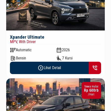
Xpander Ultimate
MPV
,
With Driver
auto_transmission
calendar_month
Automatic
2026
local_gas_station
airline_seat_recline_extra
Bensin
7 Kursi
expand_circle_right
perm_phone_msg
Lihat Detail
Sewa mulai
Rp 600rb
/Hari