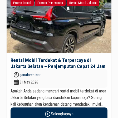
Promo Rental
Proses Pemesanan
Rental Mobil Jakarta
Rental Mobil Terdekat & Terpercaya di
Jakarta Selatan – Penjemputan Cepat 24 Jam
account_circle
garudarentcar
calendar_month
31 May 2026
Apakah Anda sedang mencari rental mobil terdekat di area
Jakarta Selatan yang bisa diandalkan kapan saja? Sering
kali kebutuhan akan kendaraan datang mendadak—mulai
dari urusan bisnis penting, menghadiri acara keluarga,
expand_circle_right
Selengkapnya
perjalanan dinas, hingga kebutuhan darurat di tengah