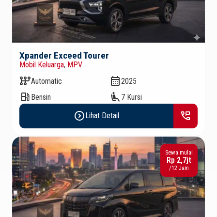
Xpander Exceed Tourer
Mobil Keluarga
,
MPV
auto_transmission
calendar_month
Automatic
2025
local_gas_station
airline_seat_recline_extra
Bensin
7 Kursi
expand_circle_right
perm_phone_msg
Lihat Detail
Sewa mulai
Rp 2,7jt
/12 Jam