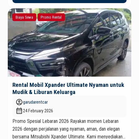
malam. Di saat seperti itu, Anda tentu tidak ingin
membuang waktu berharga hanya untuk menunggu
Biaya Sewa
Promo Rental
konfirmasi armada yang […]
Rental Mobil Xpander Ultimate Nyaman untuk
Mudik & Liburan Keluarga
account_circle
garudarentcar
calendar_month
24 February 2026
Promo Spesial Lebaran 2026 Rayakan momen Lebaran
2026 dengan perjalanan yang nyaman, aman, dan elegan
bersama Mitsubishi Xpander Ultimate. Kami menyediakan