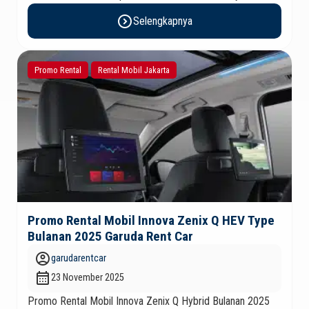
paket promo khusus Lebaran dengan harga terbaik, armada
expand_circle_right
Selengkapnya
bersih, dan siap antar jemput sesuai kebutuhan perjalanan
Anda. Mobil keluarga favorit ini terkenal dengan kabin luas,
suspensi nyaman, serta fitur keselamatan lengkap yang
Promo Rental
Rental Mobil Jakarta
membuat perjalanan […]
Promo Rental Mobil Innova Zenix Q HEV Type
Bulanan 2025 Garuda Rent Car
account_circle
garudarentcar
calendar_month
23 November 2025
Promo Rental Mobil Innova Zenix Q Hybrid Bulanan 2025