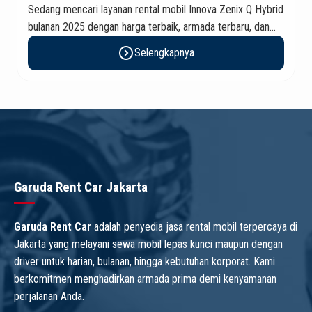
Sedang mencari layanan rental mobil Innova Zenix Q Hybrid
bulanan 2025 dengan harga terbaik, armada terbaru, dan
layanan profesional? Garuda Rent Car hadir dengan promo
expand_circle_right
Selengkapnya
spesial yang dirancang untuk kebutuhan perusahaan,
operasional kantor, hingga penggunaan pribadi jangka
panjang. Dengan reputasi sebagai rental mobil terpercaya
di Jakarta, […]
Garuda Rent Car Jakarta
Garuda Rent Car
adalah penyedia jasa rental mobil terpercaya di
Jakarta yang melayani sewa mobil lepas kunci maupun dengan
driver untuk harian, bulanan, hingga kebutuhan korporat. Kami
berkomitmen menghadirkan armada prima demi kenyamanan
perjalanan Anda.