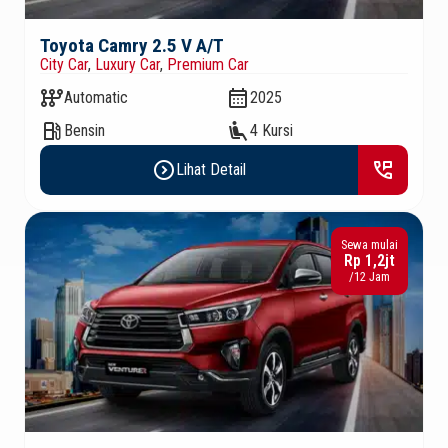
Toyota Camry 2.5 V A/T
City Car
,
Luxury Car
,
Premium Car
auto_transmission
calendar_month
Automatic
2025
local_gas_station
airline_seat_recline_extra
Bensin
4 Kursi
expand_circle_right
perm_phone_msg
Lihat Detail
Sewa mulai
Rp 1,2jt
/12 Jam