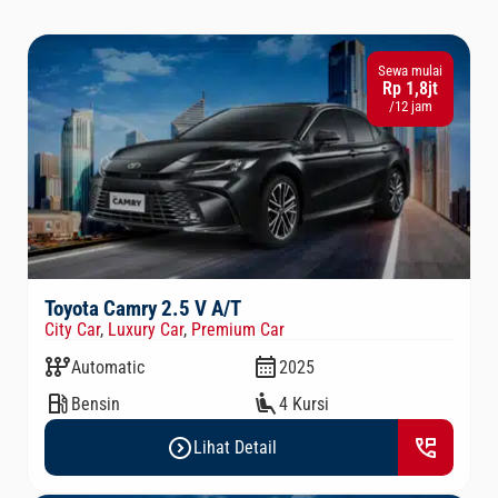
Sewa mulai
Rp 1,8jt
/12 jam
Toyota Camry 2.5 V A/T
City Car
,
Luxury Car
,
Premium Car
auto_transmission
calendar_month
Automatic
2025
local_gas_station
airline_seat_recline_extra
Bensin
4 Kursi
expand_circle_right
perm_phone_msg
Lihat Detail