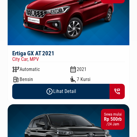
Ertiga GX AT 2021
City Car
,
MPV
auto_transmission
calendar_month
Automatic
2021
local_gas_station
airline_seat_recline_extra
Bensin
7 Kursi
expand_circle_right
perm_phone_msg
Lihat Detail
Sewa mulai
Rp 500rb
/24 Jam