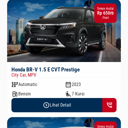
Sewa mulai
Rp 650rb
/hari
Honda BR-V 1.5 E CVT Prestige
City Car
,
MPV
auto_transmission
calendar_month
Automatic
2023
local_gas_station
airline_seat_recline_extra
Bensin
7 Kursi
expand_circle_right
perm_phone_msg
Lihat Detail
Sewa mulai