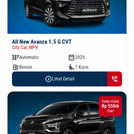
All New Avanza 1.5 G CVT
City Car
,
MPV
auto_transmission
calendar_month
Automatic
2025
local_gas_station
airline_seat_recline_extra
Bensin
7 Kursi
expand_circle_right
perm_phone_msg
Lihat Detail
Sewa mulai
Rp 550rb
/hari